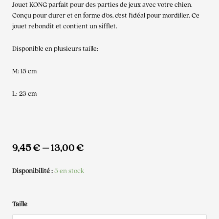
Jouet KONG parfait pour des parties de jeux avec votre chien.
Conçu pour durer et en forme d’os, c’est l’idéal pour mordiller. Ce
jouet rebondit et contient un sifflet.
Disponible en plusieurs taille:
M: 15 cm
L: 23 cm
9,45
€
–
13,00
€
Disponibilité :
5 en stock
quantité
Taille
de