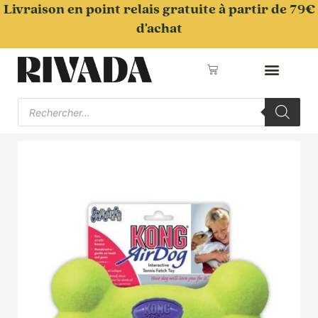
Aller
Livraison en point relais gratuite à partir de 79€
au
d'achat
contenu
Panier
Recherche
de
produits