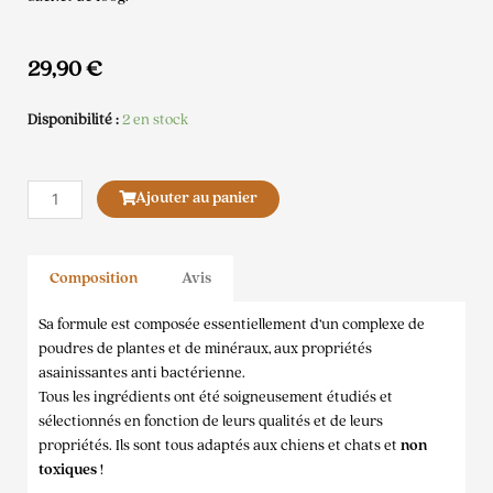
29,90
€
Disponibilité :
2 en stock
quantité
Ajouter au panier
de
Aliment
complémentaire
Composition
Avis
Quenotte
Dexter&Mango
Sa formule est composée essentiellement d’un complexe de
poudres de plantes et de minéraux, aux propriétés
asainissantes anti bactérienne.
Tous les ingrédients ont été soigneusement étudiés et
sélectionnés en fonction de leurs qualités et de leurs
propriétés. Ils sont tous adaptés aux chiens et chats et
non
toxiques
!