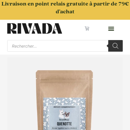
Aller
Livraison en point relais gratuite à partir de 79€
au
d'achat
contenu
Panier
Recherche
de
produits