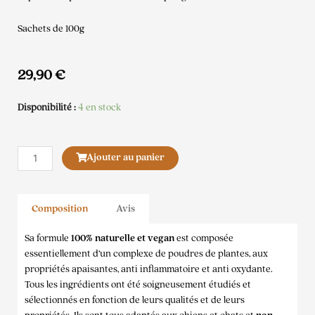
Sachets de 100g
29,90
€
Disponibilité :
4 en stock
quantité
Ajouter au panier
de
Aliment
complémentaire
Composition
Avis
Touffu
Dexter&Mango
Sa formule
100% naturelle et vegan
est composée
essentiellement d’un complexe de poudres de plantes, aux
propriétés apaisantes, anti inflammatoire et anti oxydante.
Tous les ingrédients ont été soigneusement étudiés et
sélectionnés en fonction de leurs qualités et de leurs