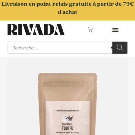
Aller
Livraison en point relais gratuite à partir de 79€
au
d'achat
contenu
Panier
Recherche
de
produits