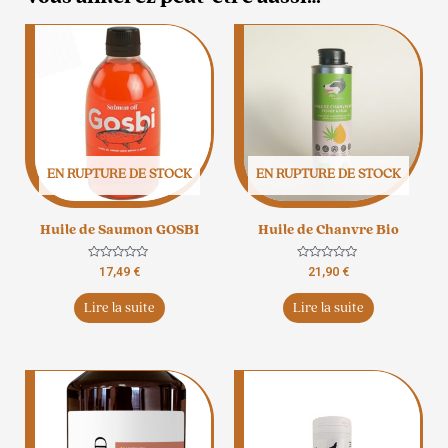
EN RUPTURE DE STOCK
EN RUPTURE DE STOCK
Huile de Saumon GOSBI
Huile de Chanvre Bio
Note
Note
17,49
€
21,90
€
0
0
sur
sur
5
5
Lire la suite
Lire la suite