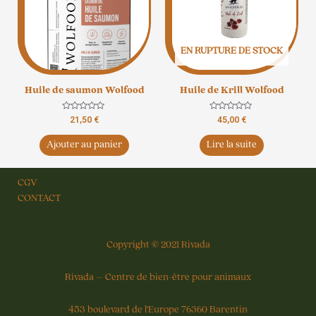
EN RUPTURE DE STOCK
Huile de saumon Wolfood
Huile de Krill Wolfood
Note
Note
21,50
€
45,00
€
0
0
sur
sur
5
5
Ajouter au panier
Lire la suite
CGV
CONTACT
Copyright © 2021 Rivada
Rivada – Centre de bien-être pour animaux
453 boulevard de l’Europe 76360 Barentin