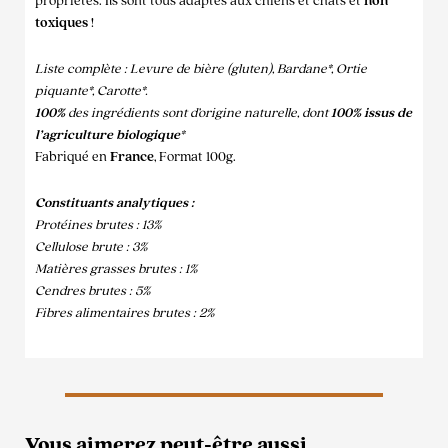
propriétés. Ils sont tous adaptés aux chiens et chats et
non
toxiques
!
Liste complète : Levure de bière (gluten), Bardane*, Ortie
piquante*, Carotte*.
100%
des ingrédients sont d’origine naturelle, dont
100% issus de
l’agriculture biologique*
Fabriqué en
France
, Format 100g.
Constituants analytiques :
Protéines brutes : 13%
Cellulose brute : 3%
Matières grasses brutes : 1%
Cendres brutes : 5%
Fibres alimentaires brutes : 2%
Vous aimerez peut-être aussi…