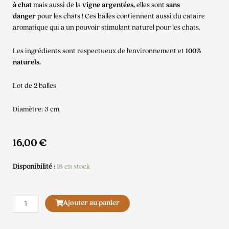
à chat
mais aussi de la
vigne argentées,
elles sont
sans
danger
pour les chats ! Ces balles contiennent aussi du cataire
aromatique qui a un pouvoir stimulant naturel pour les chats.
Les ingrédients sont respectueux de l’environnement et
100%
naturels.
Lot de 2 balles
Diamètre: 3 cm.
16,00
€
Disponibilité :
18 en stock
quantité
Ajouter au panier
de
Balles