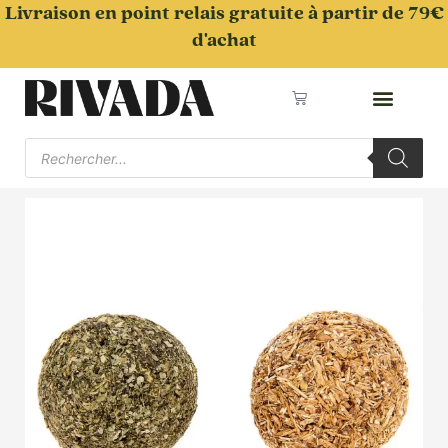
Aller
Livraison en point relais gratuite à partir de 79€
au
d'achat
contenu
Panier
Recherche
de
produits