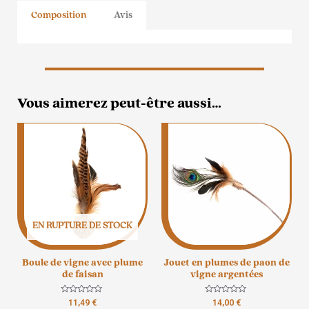
de
Composition
Avis
vigne
Vous aimerez peut-être aussi…
EN RUPTURE DE STOCK
Boule de vigne avec plume
Jouet en plumes de paon de
de faisan
vigne argentées
Note
Note
11,49
€
14,00
€
0
0