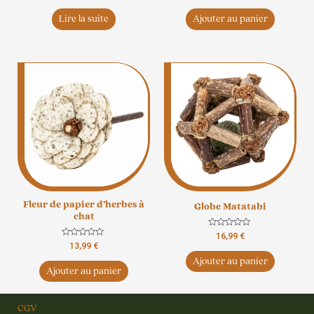
sur
sur
5
5
Lire la suite
Ajouter au panier
Fleur de papier d’herbes à
Globe Matatabi
chat
Note
16,99
€
0
Note
13,99
€
sur
0
5
Ajouter au panier
sur
5
Ajouter au panier
CGV