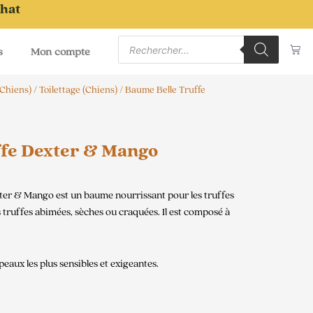
chat
Recherche
Pa
de
s
Mon compte
produits
(Chiens)
/
Toilettage (Chiens)
/ Baume Belle Truffe
fe Dexter & Mango
ter & Mango est un baume nourrissant pour les truffes
s truffes abimées, sèches ou craquées. Il est composé à
peaux les plus sensibles et exigeantes.