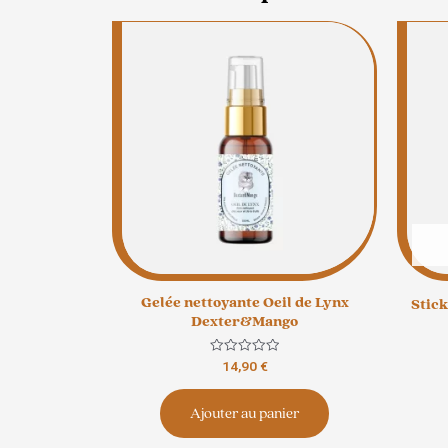
Gelée nettoyante Oeil de Lynx
Stic
Dexter&Mango
Note
14,90
€
0
sur
5
Ajouter au panier