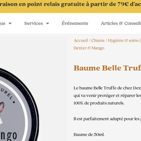
raison en point relais gratuite à partir de 79€ d'a
que
Services
Événements
Articles & Conseil
Accueil
/
Chiens
/
Hygiène & soins 
Dexter & Mango
Baume Belle Truf
Le baume Belle Truffe de chez Dex
qui va venir protéger et réparer le
100% de produits naturels.
Il est parfaitement adapté pour les 
Baume de 50ml.