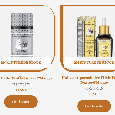
EN RUPTURE DE STOCK
EN RUPTURE DE STOCK
Huile antiparasitaire Elixir F
k Belle Truffe Dexter&Mango
Dexter&Mango
Note
11,90
€
0
Note
22,90
€
sur
0
5
sur
Lire la suite
5
Lire la suite