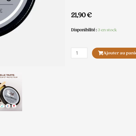
21,90
€
Disponibilité :
3 en stock
quantité
Ajouter au pani
de
Baume
Belle
Truffe
Dexter
&
Mango