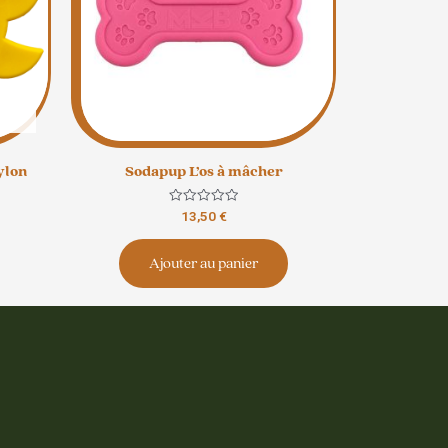
ylon
Sodapup L’os à mâcher
Note
13,50
€
0
sur
5
Ajouter au panier