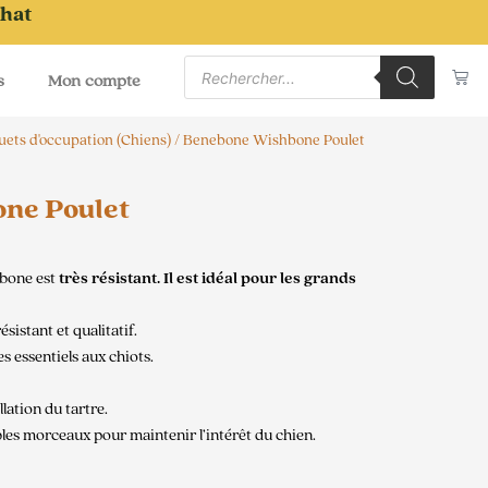
chat
Recherche
Pa
de
s
Mon compte
produits
uets d'occupation (Chiens)
/ Benebone Wishbone Poulet
ne Poulet
ebone est
très résistant. Il est idéal pour les grands
ésistant et qualitatif.
s essentiels aux chiots.
llation du tartre.
bles morceaux pour maintenir l’intérêt du chien.