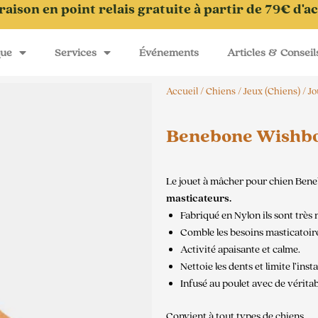
raison en point relais gratuite à partir de 79€ d'a
que
Services
Événements
Articles & Conseil
Accueil
/
Chiens
/
Jeux (Chiens)
/
Jo
Benebone Wishbo
Le jouet à mâcher pour chien Ben
masticateurs.
Fabriqué en Nylon ils sont très r
Comble les besoins masticatoire
Activité apaisante et calme.
Nettoie les dents et limite l’insta
Infusé au poulet avec de vérita
Convient à tout types de chiens.