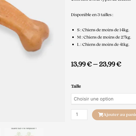
Disponible en 3 tailles :
S : Chiens de moins de 14kg.
M : Chiens de moins de 27kg.
L : Chiens de moins de 41kg.
13,99
€
–
23,99
€
quantité
Taille
de
Benebone
Wishbone
Poulet
Ajouter au pani