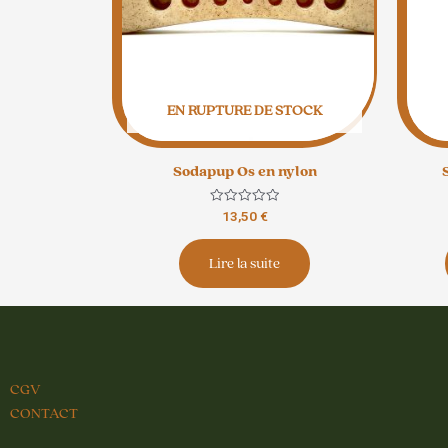
EN RUPTURE DE STOCK
Sodapup Os en nylon
Note
13,50
€
0
sur
5
Lire la suite
CGV
CONTACT