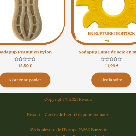
EN RUPTURE DE STOCK
Sodapup Peanut en nylon
Sodapup Lame de scie en n
Note
Note
13,50
€
11,99
€
0
0
sur
sur
5
5
Ajouter au panier
Lire la suite
Copyright © 2021 Rivada
Rivada – Centre de bien-être pour animaux
453 boulevard de l’Europe 76360 Barentin