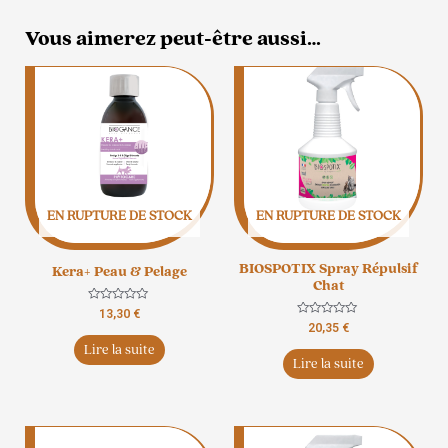
Vous aimerez peut-être aussi…
EN RUPTURE DE STOCK
EN RUPTURE DE STOCK
BIOSPOTIX Spray Répulsif
Kera+ Peau & Pelage
Chat
Note
13,30
€
0
Note
20,35
€
sur
0
5
Lire la suite
sur
5
Lire la suite