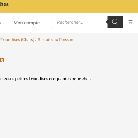
chat
Recherche
Pa
de
s
Mon compte
produits
/
Friandises (Chats)
/ Biscuits au Poisson
on
icieuses petites friandises croquantes pour chat.