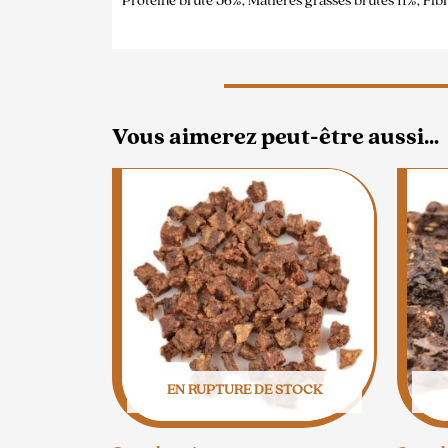
Protéine brute 56%, Matières grasses brutes 11%, Fib
Vous aimerez peut-être aussi…
EN RUPTURE DE STOCK