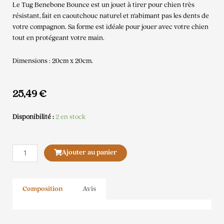
Le Tug Benebone Bounce est un jouet à tirer pour chien très
résistant, fait en caoutchouc naturel et n’abimant pas les dents de
votre compagnon. Sa forme est idéale pour jouer avec votre chien
tout en protégeant votre main.
Dimensions : 20cm x 20cm.
25,49
€
Disponibilité :
2 en stock
quantité
Ajouter au panier
de
Bounce
TUG
Composition
Avis
Benebone