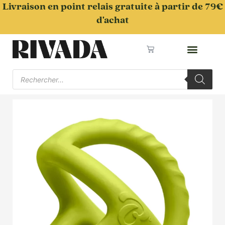
Aller
Livraison en point relais gratuite à partir de 79€
au
d'achat
contenu
Panier
Recherche
de
produits