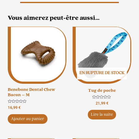
Vous aimerez peut-être aussi…
EN RUPTURE DE STOCK
Benebone Dental Chew
Tug de poche
Bacon – M
Note
21,99
€
0
Note
16,99
€
sur
0
5
Lire la suite
sur
5
Ajouter au panier