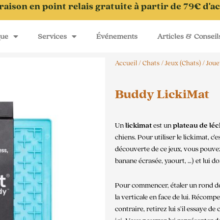
raison en point relais gratuite à partir de 79€ d'a
que
Services
Événements
Articles & Conseil
Accueil
/
Chats
/
Jeux (Chats)
/
Joue
Buddy LickiMat
Un
lickimat
est un
plateau de lé
chiens. Pour utiliser le lickimat, c
découverte de ce jeux, vous pouvez
banane écrasée, yaourt, …) et lui 
Pour commencer, étaler un rond de 
la verticale en face de lui. Récompe
contraire, retirez lui s’il essaye de