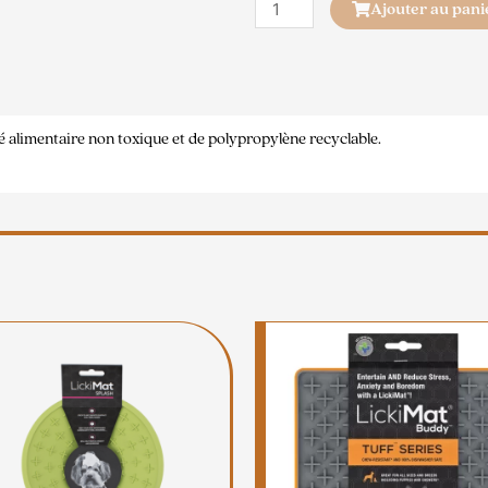
Ajouter au pani
é alimentaire non toxique et de polypropylène recyclable.
Ce
produit
a
plusieurs
variations.
Les