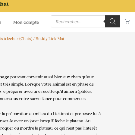
chat
Recherche
Pa
de
s
Mon compte
produits
ts à lécher (Chats)
/ Buddy LickiMat
chage
pouvant convenir aussi bien aux chats qu’aux
’est très simple. Lorsque votre animal est en phase de
 le préparer avec une recette qu’il aimera (pâtées,
donner sous votre surveillance pour commencer.
la préparation au milieu du Lickimat et proposez lui à
nsez-le avec un jouet lorsqu’il lèche le plateau. Au
 croquer ou mordre le plateau, ce qui n’est pas l’intérêt