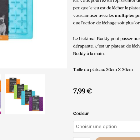
ici. Vous pourrez lui représenter 
peu que le jeu est de lécher le pla
vous amuser avec les
multiples p
que l’action de léchage soit plus lo
Le Lickimat Buddy peut passer au 
dérapante. C’est un plateau de léc
Buddy à la main.
Taille du plateau: 20cm X 20cm
7,99
€
quantité
Couleur
de
Buddy
LickiMat