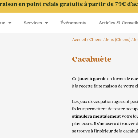
raison en point relais gratuite à partir de 79€ d'a
que
Services
Événements
Articles & Conseil
Accueil
/
Chiens
/
Jeux (Chiens)
/
Jo
Cacahuète
Ce
jouet à garnir
en forme de
ca
à la recette faite maison de votre c
Les jeux d’occupation agissent posi
ils leur permettent de rester occ
stimulera mentalement
votre lo
pluvieuses. Il s’amusera à trouver
se trouve à l’intérieur de la cacahu