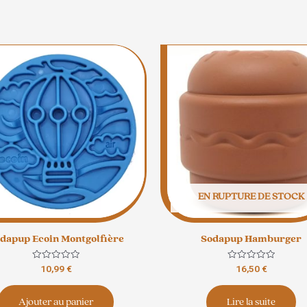
EN RUPTURE DE STOCK
dapup Ecoin Montgolfière
Sodapup Hamburger
Note
Note
10,99
€
16,50
€
0
0
sur
sur
5
5
Ajouter au panier
Lire la suite