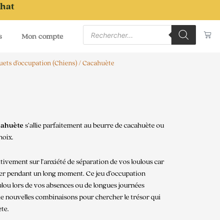
chat
Recherche
Pa
de
s
Mon compte
produits
uets d'occupation (Chiens)
/ Cacahuète
cahuète
s’allie parfaitement au beurre de cacahuète ou
hoix.
tivement sur l’anxiété de séparation de vos loulous car
uper pendant un long moment. Ce jeu d’occupation
ulou lors de vos absences ou de longues journées
 de nouvelles combinaisons pour chercher le trésor qui
ète.