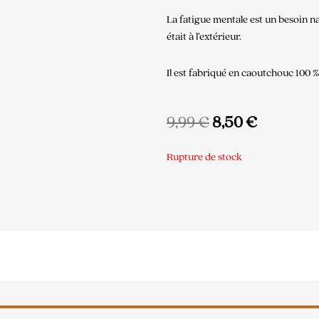
La fatigue mentale est un besoin nat
était à l’extérieur.
Il est fabriqué en caoutchouc 100 %
Le
Le
9,99
€
8,50
€
prix
prix
initial
actuel
Rupture de stock
était :
est :
9,99 €.
8,50 €.