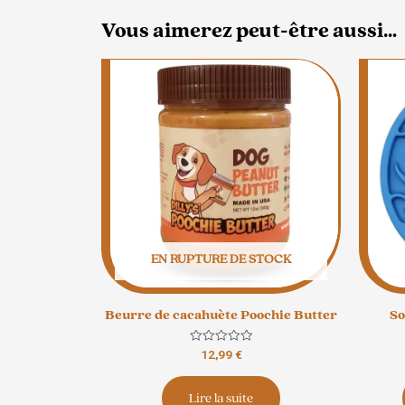
Vous aimerez peut-être aussi…
EN RUPTURE DE STOCK
Beurre de cacahuète Poochie Butter
So
Note
12,99
€
0
sur
5
Lire la suite