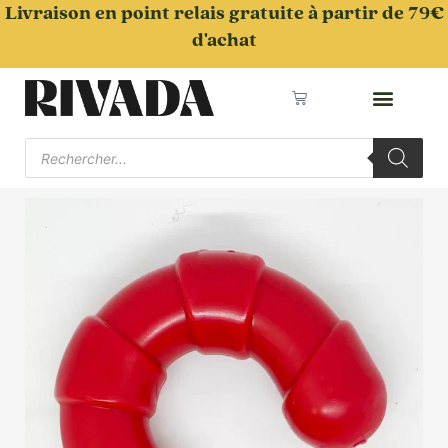
Aller
Livraison en point relais gratuite à partir de 79€
au
d'achat
contenu
Panier
Recherche
de
produits