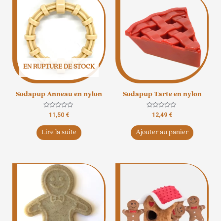
EN RUPTURE DE STOCK
Sodapup Anneau en nylon
Sodapup Tarte en nylon
Note
Note
11,50
€
12,49
€
0
0
sur
sur
5
5
Lire la suite
Ajouter au panier