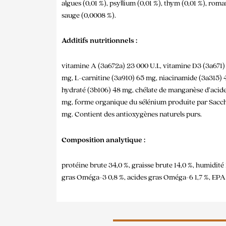
algues (0,01 %), psyllium (0,01 %), thym (0,01 %), roma
sauge (0,0008 %).
Additifs nutritionnels :
vitamine A (3a672a) 23 000 U.I., vitamine D3 (3a671)
mg, L-carnitine (3a910) 65 mg, niacinamide (3a315) 4
hydraté (3b106) 48 mg, chélate de manganèse d’acide
mg, forme organique du sélénium produite par Saccha
mg. Contient des antioxygènes naturels purs.
Composition analytique :
protéine brute 34,0 %, graisse brute 14,0 %, humidité
gras Oméga-3 0,8 %, acides gras Oméga-6 1,7 %, EPA (