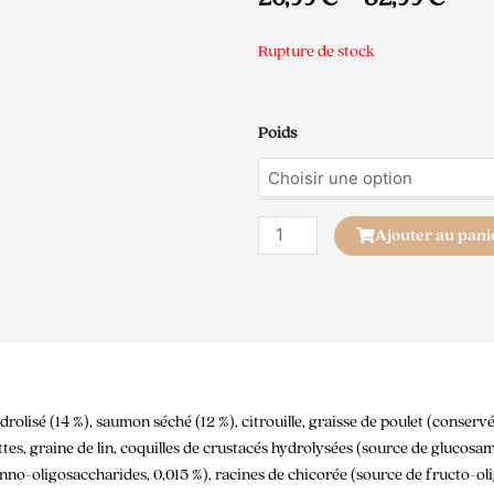
Rupture de stock
quantité
Poids
de
Carnilove
Fresh
Stérilisé
Ajouter au pani
Carpe
&
Truite
rolisé (14 %), saumon séché (12 %), citrouille, graisse de poulet (conservée
es, graine de lin, coquilles de crustacés hydrolysées (source de glucosami
nno-oligosaccharides, 0,015 %), racines de chicorée (source de fructo-oli