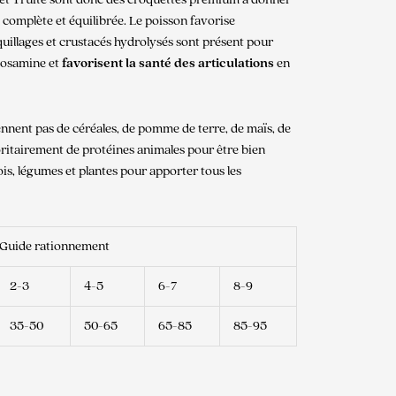
 complète et équilibrée. Le poisson favorise
quillages et crustacés hydrolysés sont présent pour
ucosamine et
favorisent la santé des articulations
en
nnent pas de céréales, de pomme de terre, de maïs, de
joritairement de protéines animales pour être bien
ois, légumes et plantes pour apporter tous les
Guide rationnement
2-3
4-5
6-7
8-9
35-50
50-65
65-85
85-95