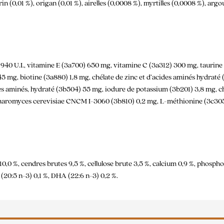
rin (0,01 %), origan (0,01 %), airelles (0,0008 %), myrtilles (0,0008 %), a
 940 U.I., vitamine E (3a700) 650 mg, vitamine C (3a312) 300 mg, taurine
5 mg, biotine (3a880) 1,8 mg, chélate de zinc et d’acides aminés hydraté 
s aminés, hydraté (3b504) 55 mg, iodure de potassium (3b201) 3,8 mg, ch
romyces cerevisiae CNCM I-3060 (3b810) 0,2 mg, L-méthionine (3c305) 14 
 10,0 %, cendres brutes 9,5 %, cellulose brute 3,5 %, calcium 0,9 %, phosp
20:5 n-3) 0,1 %, DHA (22:6 n-3) 0,2 %.