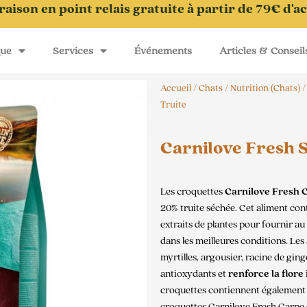
raison en point relais gratuite à partir de 79€ d'a
que
Services
Événements
Articles & Conseil
Accueil
/
Chats
/
Nutrition (Chats)
Truite
Carnilove Fresh S
Les croquettes
Carnilove Fresh C
20% truite séchée. Cet aliment cont
extraits de plantes pour fournir au
dans les meilleures conditions. Les 
myrtilles, argousier, racine de gin
antioxydants et
renforce la flore 
croquettes contiennent également 
croquettes Carnilove Fresh Carpe 