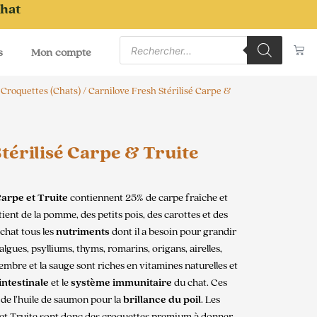
chat
Recherche
Pa
de
s
Mon compte
produits
/
Croquettes (Chats)
/ Carnilove Fresh Stérilisé Carpe &
térilisé Carpe & Truite
arpe et Truite
contiennent 25% de carpe fraîche et
ient de la pomme, des petits pois, des carottes et des
 chat tous les
nutriments
dont il a besoin pour grandir
algues, psylliums, thyms, romarins, origans, airelles,
gembre et la sauge sont riches en vitamines naturelles et
intestinale
et le
système immunitaire
du chat. Ces
de l’huile de saumon pour la
brillance du poil
. Les
et Truite sont donc des croquettes premium à donner