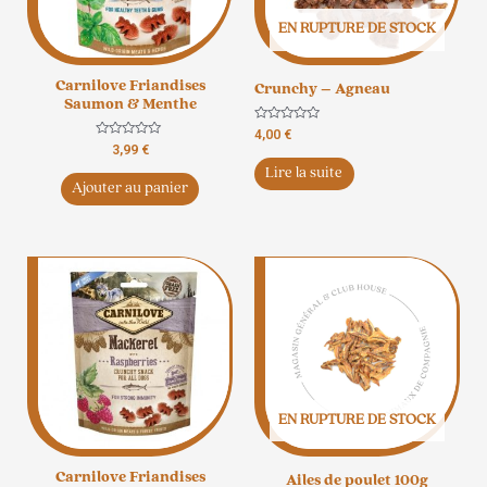
EN RUPTURE DE STOCK
Carnilove Friandises
Crunchy – Agneau
Saumon & Menthe
Note
4,00
€
0
Note
3,99
€
sur
0
5
Lire la suite
sur
5
Ajouter au panier
EN RUPTURE DE STOCK
Carnilove Friandises
Ailes de poulet 100g