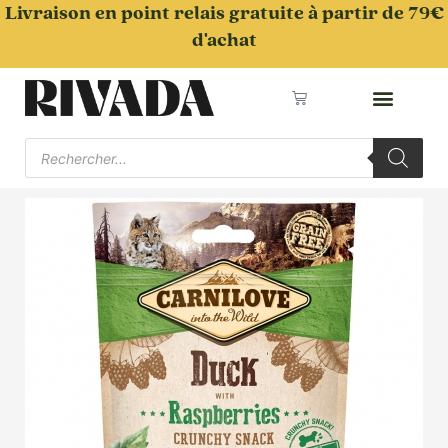
Aller
Livraison en point relais gratuite à partir de 79€
au
d'achat
contenu
Panier
Recherche
de
produits