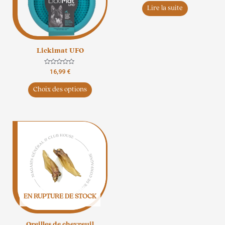
5
Les
Lire la suite
options
peuvent
être
Lickimat UFO
choisies
sur
Note
16,99
€
la
0
sur
page
5
Choix des options
du
produit
EN RUPTURE DE STOCK
Oreilles de chevreuil