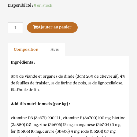
Disponibilité :
9 en stock
quantité
Ajouter au panier
de
Carnilove
Pâtée
Composition
Avis
Chevreuil
et
Ingrédients :
Feuilles
de
85% de viande et organes de dinde (dont 26% de chevreuil), 4%
Fraisier
de feuilles de fraisier, 1% de farine de pois, 1% de lignocellulose,
1% d’huile de lin.
Additifs nutritionnels (par kg) :
vitamine D3 (3a671) 200 U.I., vitamine E (3a700) 100 mg, biotine
(3a880) 0,5 mg, zinc (3b606) 12 mg, manganèse (3b504) 3 mg,
fer (3b106) 10 mg, cuivre (3b406) 4 mg, iode (3b201) 0,7 mg,