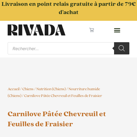
Aller
Livraison en point relais gratuite à partir de 79€
au
d'achat
contenu
Panier
Recherche
de
produits
Accueil
/
Chiens
/
Nutrition (Chiens)
/
Nourriture humide
(Chiens)
/ Carnilove Pâtée Chevreuil et Feuilles de Fraisier
Carnilove Pâtée Chevreuil et
Feuilles de Fraisier