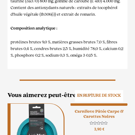
taurine (3a370) 800 mg, gomme de caroube (E 410) 4.000 mg.
Contient des antioxydants naturels : extraits de tocophérol
d’huile végétale (1b306(i)) et extrait de romarin.
Composition analytique :
protéines brutes 9,0 %, matières grasses brutes 7,0 %, fibres
brutes 0,4 %, cendres brutes 2,5 %, humidité 78,0 %, calcium 0,2
%, phosphore 0,2 %, sodium 0,3 %, oméga 3 0,15 %.
Vous aimerez peut-être aussi…
EN RUPTURE DE STOCK
Ce
Carnilove Pâtée Carpe &
produit
Carottes Noires
a
plusieurs
Note
3,90
€
0
variations.
sur