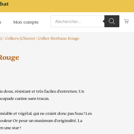
chat
Recherche
Pa
de
s
Mon compte
produits
s)
/
Colliers (Chiens)
/ Collier Biothane Rouge
 Rouge
is doux, résistant et très faciles d’entretien. Un
scapade canine sans tracas.
able et végétal, qui ne craint donc pas l’eau ! Les
 couleur Or pour un maximum d’originalité. La
n une star !