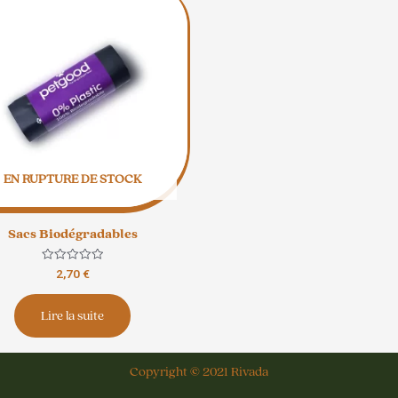
EN RUPTURE DE STOCK
Sacs Biodégradables
Note
2,70
€
0
sur
5
Lire la suite
Copyright © 2021 Rivada