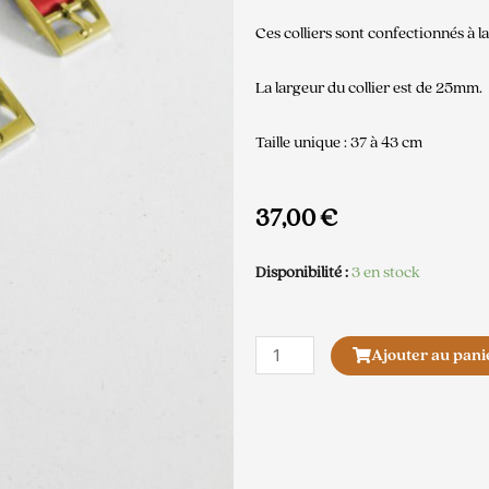
Ces colliers sont confectionnés à 
La largeur du collier est de 25mm.
Taille unique : 37 à 43 cm
37,00
€
Disponibilité :
3 en stock
quantité
Ajouter au pani
de
Collier
Biothane
Rouge