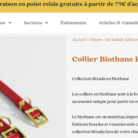
raison en point relais gratuite à partir de 79€ d'a
que
Services
Événements
Articles & Conseil
Accueil
/
Chiens
/
En balade (Chien
Collier Biothane
Collection Rivada en Biothane
Les colliers en biothane sont à la fo
accessoire unique pour partir en e
Le biothane est un matériau impermé
finitions boucles et visseries sont
collection Rivada fera de votre chie