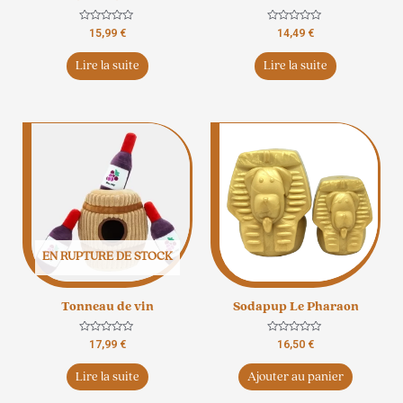
Note
Note
15,99
€
14,49
€
0
0
sur
sur
5
5
Lire la suite
Lire la suite
EN RUPTURE DE STOCK
Tonneau de vin
Sodapup Le Pharaon
Note
Note
17,99
€
16,50
€
0
0
sur
sur
5
5
Lire la suite
Ajouter au panier