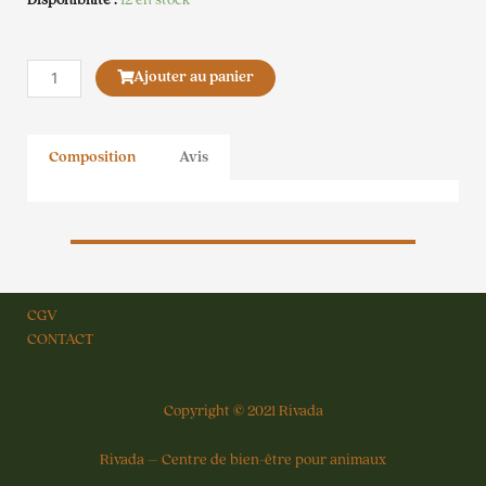
quantité
Ajouter au panier
de
Dermocare
Pipettes
Composition
Avis
Chien
S-
M
CGV
CONTACT
Copyright © 2021 Rivada
Rivada – Centre de bien-être pour animaux