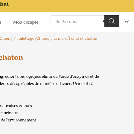
chat
Recherche
Pa
de
s
Mon compte
produits
(Chiens)
/
Toilettage (Chiens)
/ Urine-off chat et chaton
 chaton
ngrédients biologiques élimine à l’aide d’enzymes et de
 odeurs désagréables de manière efficace. Urine off à
s mauvaises odeurs
e urinaire
 de l’environnement