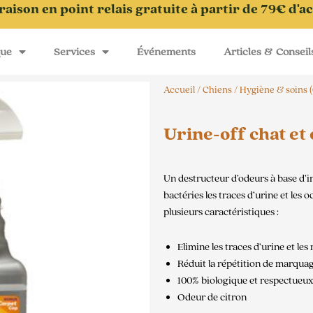
raison en point relais gratuite à partir de 79€ d'a
que
Services
Événements
Articles & Conseil
Accueil
/
Chiens
/
Hygiène & soins 
Urine-off chat et
Un destructeur d’odeurs à base d’i
bactéries les traces d’urine et les
plusieurs caractéristiques :
Elimine les traces d’urine et le
Réduit la répétition de marquag
100% biologique et respectueux
Odeur de citron