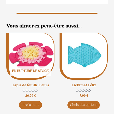
Vous aimerez peut-être aussi…
Ce
produit
a
plusieurs
variation
Les
options
EN RUPTURE DE STOCK
peuvent
être
Tapis de fouille Fleurs
Lickimat Félix
choisies
sur
Note
Note
26,99
€
7,99
€
la
0
0
sur
sur
page
5
5
Lire la suite
Choix des options
du
produit