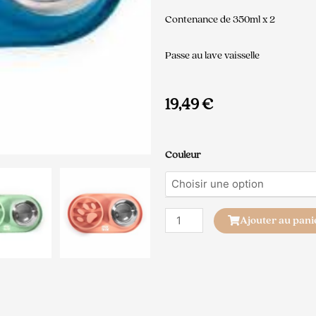
Contenance de 350ml x 2
Passe au lave vaisselle
19,49
€
quantité
Couleur
de
Double
Gamelle
inox
Ajouter au pani
et
anti-
glouton