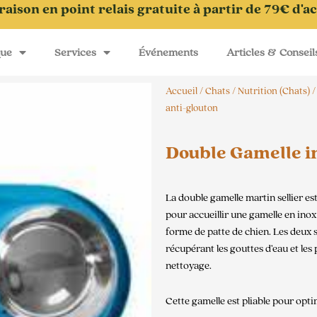
raison en point relais gratuite à partir de 79€ d'a
que
Services
Événements
Articles & Conseil
Accueil
/
Chats
/
Nutrition (Chats)
anti-glouton
Double Gamelle in
La double gamelle martin sellier e
pour accueillir une gamelle en inox 
forme de patte de chien. Les deux s
récupérant les gouttes d’eau et les 
nettoyage.
Cette gamelle est pliable pour opti