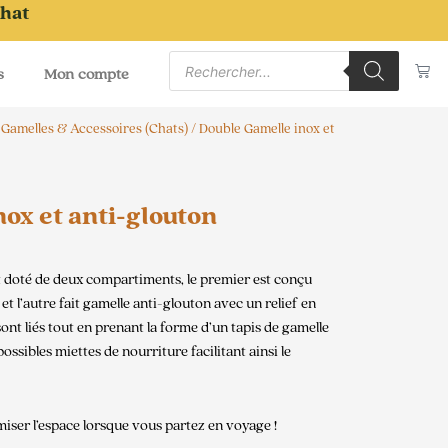
chat
Recherche
Pa
de
s
Mon compte
produits
/
Gamelles & Accessoires (Chats)
/ Double Gamelle inox et
ox et anti-glouton
st doté de deux compartiments, le premier est conçu
et l’autre fait gamelle anti-glouton avec un relief en
ont liés tout en prenant la forme d’un tapis de gamelle
possibles miettes de nourriture facilitant ainsi le
miser l’espace lorsque vous partez en voyage !