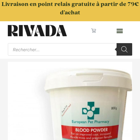
Aller
Livraison en point relais gratuite à partir de 79€
au
d'achat
contenu
Panier
Recherche
de
produits