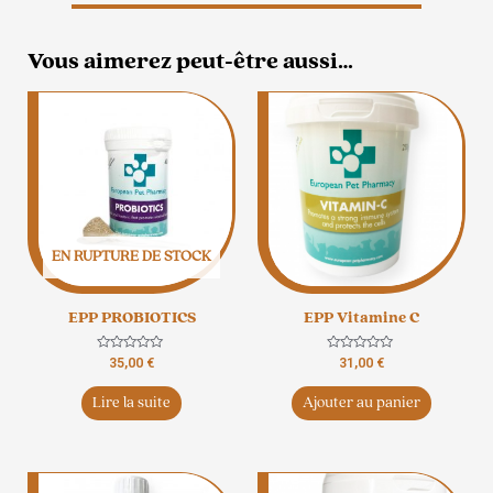
Vous aimerez peut-être aussi…
EN RUPTURE DE STOCK
EPP PROBIOTICS
EPP Vitamine C
Note
Note
35,00
€
31,00
€
0
0
sur
sur
5
5
Lire la suite
Ajouter au panier