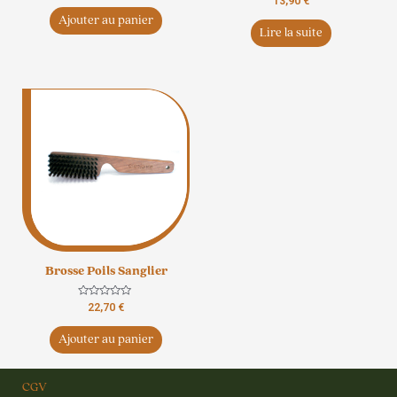
13,90
€
sur
0
5
Ajouter au panier
sur
5
Lire la suite
Brosse Poils Sanglier
Note
22,70
€
0
sur
5
Ajouter au panier
CGV