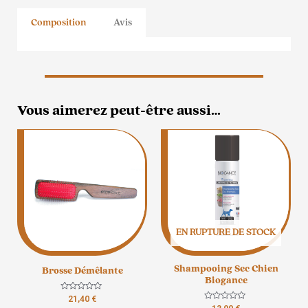
Composition
Avis
Vous aimerez peut-être aussi…
EN RUPTURE DE STOCK
Shampooing Sec Chien
Brosse Démêlante
Biogance
Note
21,40
€
0
Note