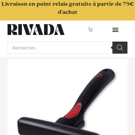
Aller
Livraison en point relais gratuite à partir de 79€
au
d'achat
contenu
Panier
Recherche
de
produits