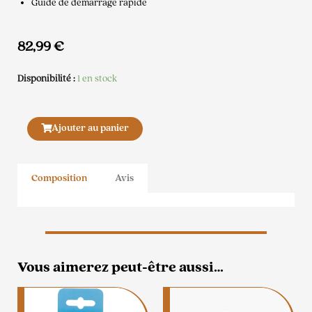
Guide de démarrage rapide
82,99
€
Disponibilité :
1 en stock
quantité
Ajouter au panier
de
Fontaine
à
Composition
Avis
eau
en
céramique
Vous aimerez peut-être aussi…
Ce
produit