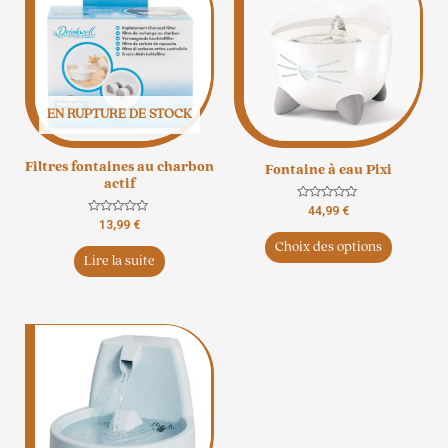
a
plusieurs
variation
Les
options
EN RUPTURE DE STOCK
peuvent
être
Filtres fontaines au charbon
Fontaine à eau Pixi
choisies
actif
sur
Note
44,99
€
la
0
Note
13,99
€
sur
0
page
5
Choix des options
sur
5
du
Lire la suite
produit