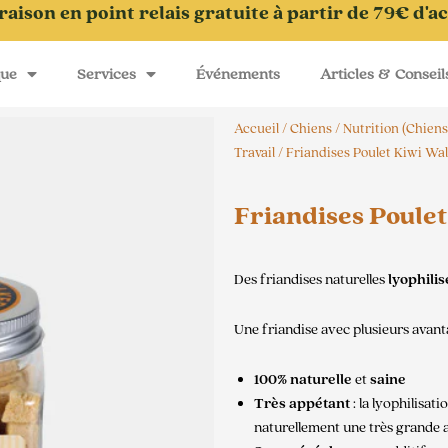
raison en point relais gratuite à partir de 79€ d'a
que
Services
Événements
Articles & Conseil
Accueil
/
Chiens
/
Nutrition (Chiens
Travail
/ Friandises Poulet Kiwi Wa
Friandises Poule
Des friandises naturelles
l
yophilis
Une friandise avec plusieurs avant
100% naturelle
et
saine
Très appétant
: la lyophilisati
naturellement une très grande 