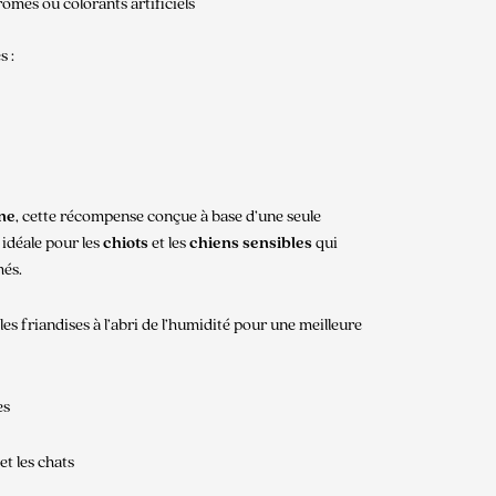
arômes ou colorants artificiels
s :
ine
, cette récompense conçue à base d’une seule
t idéale pour les
chiots
et les
chiens sensibles
qui
més.
s friandises à l’abri de l’humidité pour une meilleure
es
et les chats