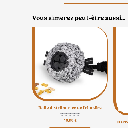
Vous aimerez peut-être aussi…
Balle distributrice de friandise
Note
10,99
€
Barre
0
sur