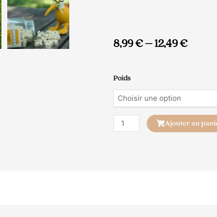
8,99
€
–
12,49
€
quantité
Poids
de
Friandises
Poulet
Kiwi
Ajouter au pani
Walker