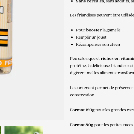
S
ans céréales
, sans additifs, 
Les friandises
peuvent être utilisée
Pour
booster
la gamelle
Remplir un jouet
Récompenser son chien
Peu calorique et
riches en vitam
protéine, la délicieuse friandise es
digèrent mal les aliments transfor
Le contenant permet de préserver le
conservation.
Format 120g
pour les grandes rac
Format 80g
pour les petites races 