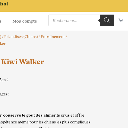
chat
Recherche
Pa
de
s
Mon compte
produits
)
/
Friandises (Chiens)
/
Entraînement /
lker
t Kiwi Walker
ées
?
ages :
on
conserve le goût des aliments crus
et offre
appétence même pour les chiens les plus compliqués