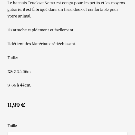
Le harnais Truelove Nemo est conçu pour les petits et les moyens
gabarie, il est fabriqué dans un tissu doux et confortable pour
votre animal.
Il s’attache rapidement et facilement.
Il détient des Matériaux réfléchissant.
Taille:
XS: 32 à 36m.
S: 36 à 44cm.
11,99
€
quantité
Taille
de