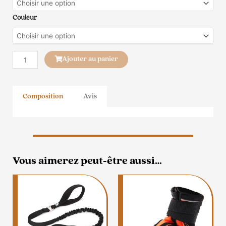
Harnais
Truelove
Couleur
Nemo
Ajouter au panier
Composition
Avis
Vous aimerez peut-être aussi…
Ce
produit
a
plusieurs
variation