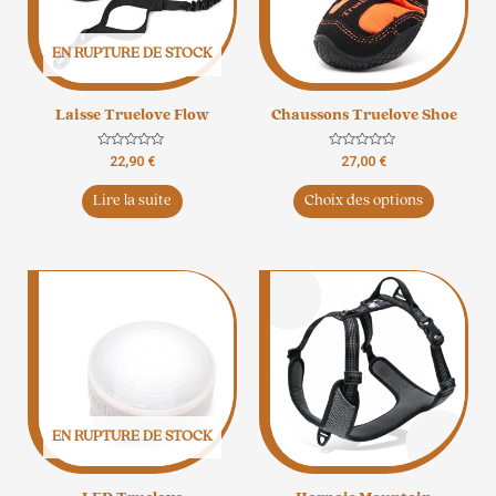
Les
options
EN RUPTURE DE STOCK
peuvent
être
Laisse Truelove Flow
Chaussons Truelove Shoe
choisies
sur
Note
Note
22,90
€
27,00
€
la
0
0
sur
sur
page
5
5
Lire la suite
Choix des options
du
produit
Ce
produit
a
plusieurs
variation
Les
options
EN RUPTURE DE STOCK
peuvent
être