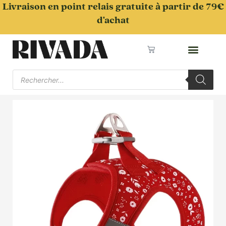
Aller
Livraison en point relais gratuite à partir de 79€
au
d'achat
contenu
Panier
Recherche
de
produits