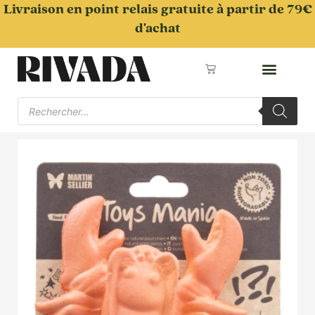
Aller
Livraison en point relais gratuite à partir de 79€
au
d'achat
contenu
Panier
Recherche
de
produits