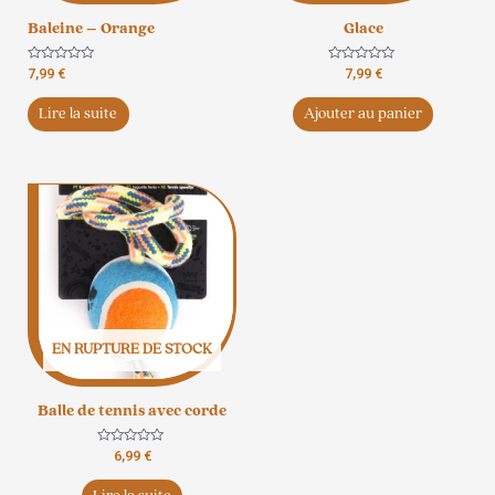
Baleine – Orange
Glace
Note
Note
7,99
€
7,99
€
0
0
sur
sur
5
5
Lire la suite
Ajouter au panier
EN RUPTURE DE STOCK
Balle de tennis avec corde
Note
6,99
€
0
sur
5