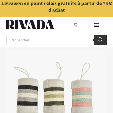
Aller
Livraison en point relais gratuite à partir de 79€
au
d'achat
contenu
Panier
Recherche
de
produits