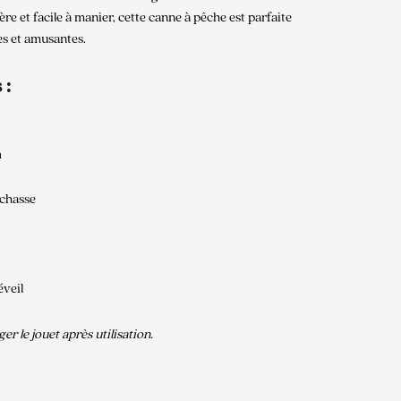
ère et facile à manier, cette canne à pêche est parfaite
s et amusantes.
 :
m
 chasse
éveil
er le jouet après utilisation.