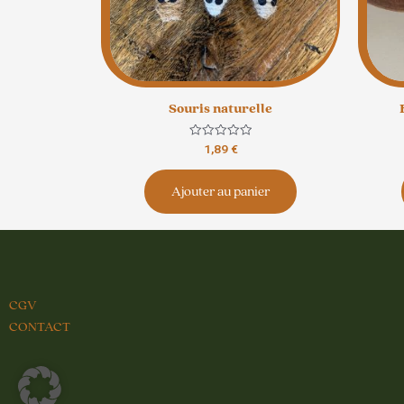
Souris naturelle
Note
1,89
€
0
sur
5
Ajouter au panier
CGV
CONTACT