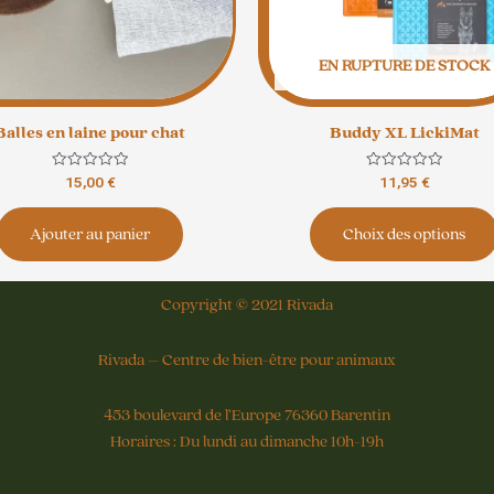
EN RUPTURE DE STOCK
Balles en laine pour chat
Buddy XL LickiMat
Note
Note
15,00
€
11,95
€
0
0
sur
sur
5
5
Ajouter au panier
Choix des options
Copyright © 2021 Rivada
Rivada – Centre de bien-être pour animaux
453 boulevard de l’Europe 76360 Barentin
Horaires : Du lundi au dimanche 10h-19h