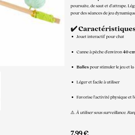
poursuite, de saut et d’attrape. Lég
pour des séances de jeu dynamique
✔️ Caractéristiques
Jouet interactif pour chat
Canne à pêche d’environ
40 c
Balles
pour stimuler le jeu et la
Léger et facile à utiliser
Favorise l’activité physique et l’
⚠️
À utiliser sous surveillance. Rang
7,99
€