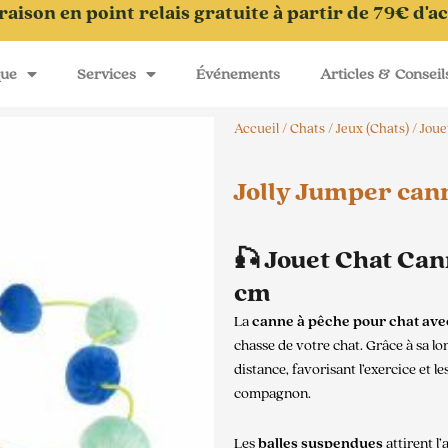
raison en point relais gratuite à partir de 79€ d'a
que
Services
Événements
Articles & Conseil
Accueil
/
Chats
/
Jeux (Chats)
/
Joue
Jolly Jumper can
🎣 Jouet Chat Can
cm
La
canne à pêche pour chat avec
chasse de votre chat. Grâce à sa l
distance, favorisant l’exercice et 
compagnon.
Les
balles suspendues
attirent l