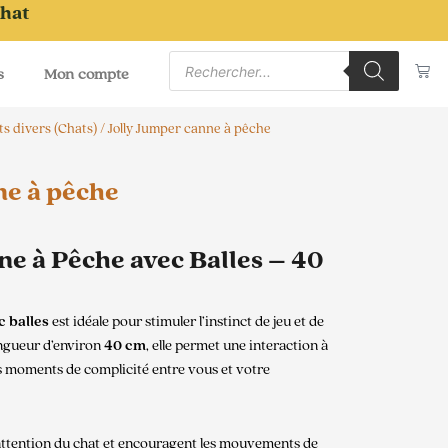
chat
Recherche
Pa
de
s
Mon compte
produits
ts divers (Chats)
/ Jolly Jumper canne à pêche
ne à pêche
ne à Pêche avec Balles – 40
 balles
est idéale pour stimuler l’instinct de jeu et de
ongueur d’environ
40 cm
, elle permet une interaction à
les moments de complicité entre vous et votre
’attention du chat et encouragent les mouvements de