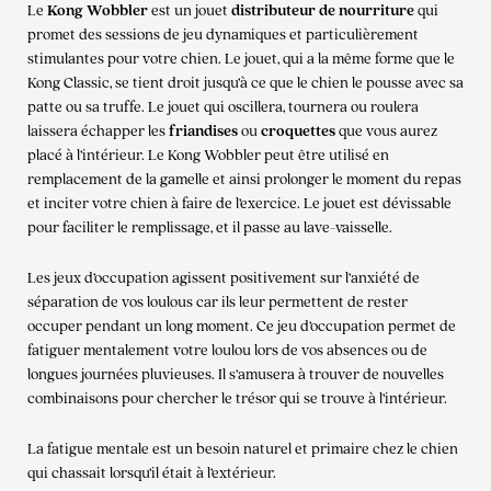
Le
Kong Wobbler
est un jouet
distributeur de nourriture
qui
promet des sessions de jeu dynamiques et particulièrement
stimulantes pour votre chien. Le jouet, qui a la même forme que le
Kong Classic, se tient droit jusqu’à ce que le chien le pousse avec sa
patte ou sa truffe. Le jouet qui oscillera, tournera ou roulera
laissera échapper les
friandises
ou
croquettes
que vous aurez
placé à l’intérieur. Le Kong Wobbler peut être utilisé en
remplacement de la gamelle et ainsi prolonger le moment du repas
et inciter votre chien à faire de l’exercice. Le jouet est dévissable
pour faciliter le remplissage, et il passe au lave-vaisselle.
Les jeux d’occupation agissent positivement sur l’anxiété de
séparation de vos loulous car ils leur permettent de rester
occuper pendant un long moment. Ce jeu d’occupation permet de
fatiguer mentalement votre loulou lors de vos absences ou de
longues journées pluvieuses. Il s’amusera à trouver de nouvelles
combinaisons pour chercher le trésor qui se trouve à l’intérieur.
La fatigue mentale est un besoin naturel et primaire chez le chien
qui chassait lorsqu’il était à l’extérieur.