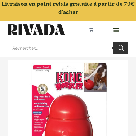
Aller
Livraison en point relais gratuite à partir de 79€
au
d'achat
contenu
Panier
Recherche
de
produits