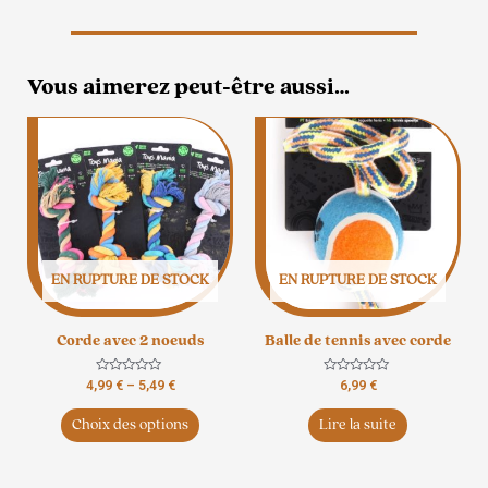
Vous aimerez peut-être aussi…
Ce
produit
a
plusieurs
variations.
Les
options
EN RUPTURE DE STOCK
EN RUPTURE DE STOCK
peuvent
être
Corde avec 2 noeuds
Balle de tennis avec corde
choisies
sur
Note
Note
4,99
€
–
5,49
€
6,99
€
la
0
0
sur
sur
page
5
5
Choix des options
Lire la suite
du
produit