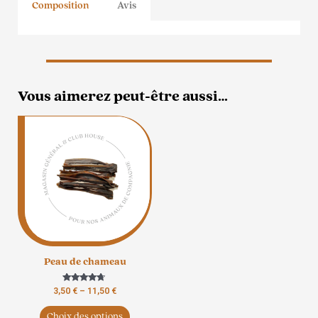
Composition
Avis
Vous aimerez peut-être aussi…
Ce
produit
a
plusieurs
variations.
Les
options
peuvent
être
Peau de chameau
choisies
sur
Note
3,50
€
–
11,50
€
la
4.50
sur 5
page
Choix des options