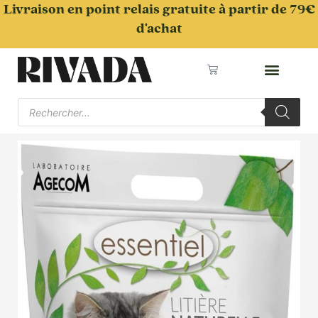
Aller
Livraison en point relais gratuite à partir de 79€
au
d'achat
contenu
Panier
Recherche
de
produits