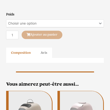
quantité
Poids
de
Litière
naturelle
Ajouter au panier
au
charbon
Essentiel
Composition
Avis
Vous aimerez peut-être aussi…