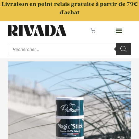
Aller
Livraison en point relais gratuite à partir de 79€
au
d'achat
contenu
Panier
Recherche
de
produits