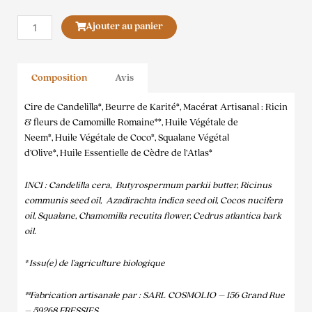
quantité
Ajouter au panier
de
Magic'stick
Composition
Avis
Cire de Candelilla*, Beurre de Karité*, Macérat Artisanal : Ricin
& fleurs de Camomille Romaine**, Huile Végétale de
Neem*, Huile Végétale de Coco*, Squalane Végétal
d’Olive*, Huile Essentielle de Cèdre de l’Atlas*
INCI : Candelilla cera,
Butyrospermum parkii butter, Ricinus
communis seed oil,
Azadirachta indica seed oil, Cocos nucifera
oil, Squalane, Chamomilla recutita flower, Cedrus atlantica bark
oil.
* Issu(e) de l’agriculture biologique
**Fabrication artisanale par :
SARL COSMOLIO – 156 Grand Rue
– 59268 FRESSIES