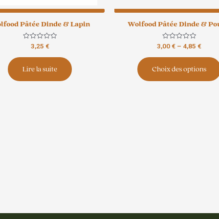
lfood Pâtée Dinde & Lapin
Wolfood Pâtée Dinde & Po
Note
Note
3,25
€
3,00
€
–
4,85
€
0
0
sur
sur
5
5
Lire la suite
Choix des options