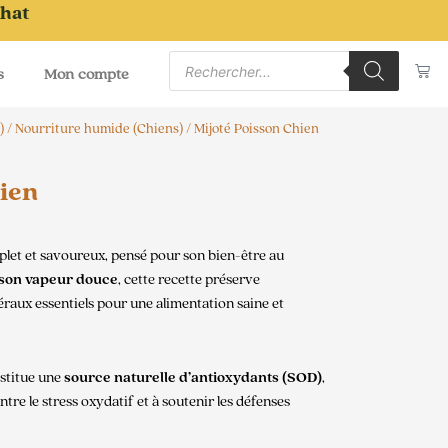
chat
Recherche
Pa
de
s
Mon compte
produits
)
/
Nourriture humide (Chiens)
/ Mijoté Poisson Chien
hien
plet et savoureux, pensé pour son bien-être au
son vapeur douce
, cette recette préserve
éraux essentiels pour une alimentation saine et
nstitue une
source naturelle d’antioxydants (SOD)
,
ontre le stress oxydatif et à soutenir les défenses