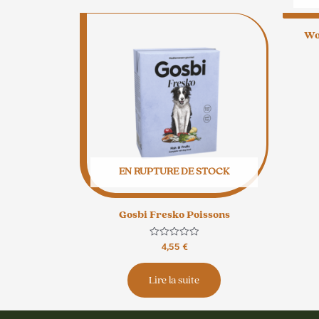
Wo
EN RUPTURE DE STOCK
Gosbi Fresko Poissons
Note
4,55
€
0
sur
5
Lire la suite