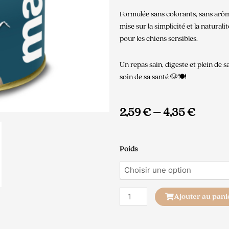
Formulée sans colorants, sans arômes
mise sur la simplicité et la naturali
pour les chiens sensibles.
Un repas sain, digeste et plein de s
soin de sa santé 🐶🍽️
2,59
€
–
4,35
€
quantité
Poids
de
Mijoté
Poisson
Chien
Ajouter au pani