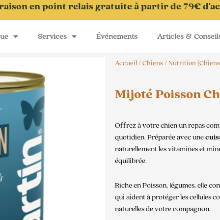
raison en point relais gratuite à partir de 79€ d'a
que
Services
Événements
Articles & Conseil
Accueil
/
Chiens
/
Nutrition (Chiens
Mijoté Poisson C
Offrez à votre chien un repas com
quotidien. Préparée avec une
cuis
naturellement les vitamines et min
équilibrée.
Riche en Poisson, légumes, elle co
qui aident à protéger les cellules c
naturelles de votre compagnon.