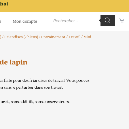
chat
Recherche
Pa
de
s
Mon compte
produits
)
/
Friandises (Chiens)
/
Entraînement / Travail
/ Mini
de lapin
 parfaite pour des friandises de travail. Vous pouvez
 sans le perturber dans son travail.
rels, sans additifs, sans conservateurs.