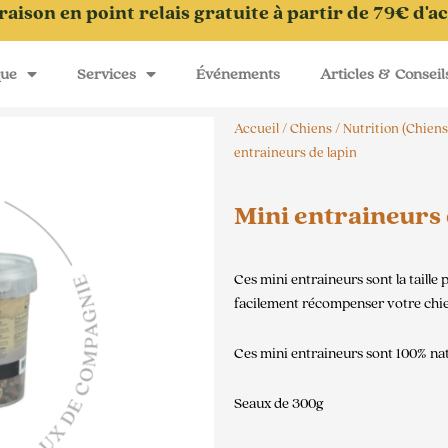
raison en point relais gratuite à partir de 79€ d'a
que
Services
Événements
Articles & Conseil
Accueil
/
Chiens
/
Nutrition (Chiens
entraineurs de lapin
Mini entraineurs 
Ces mini entraineurs sont la taille
facilement récompenser votre chien
Ces mini entraineurs sont 100% natu
Seaux de 300g