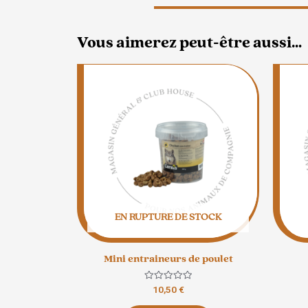
Vous aimerez peut-être aussi…
EN RUPTURE DE STOCK
Mini entraineurs de poulet
Note
10,50
€
0
sur