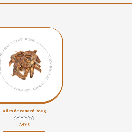
Ailes de canard 250g
Note
7,49
€
0
sur