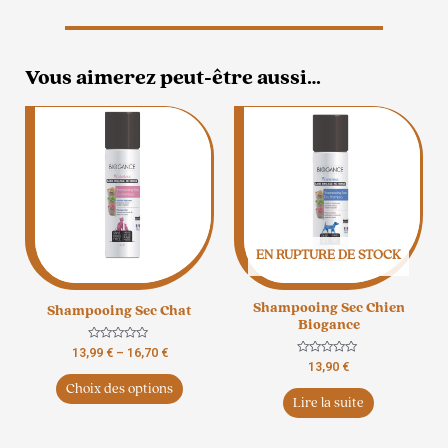
Vous aimerez peut-être aussi…
Ce
produit
a
plusieurs
variations.
Les
options
EN RUPTURE DE STOCK
peuvent
être
Shampooing Sec Chien
Shampooing Sec Chat
choisies
Biogance
sur
Note
13,99
€
–
16,70
€
la
0
Note
13,90
€
sur
0
page
5
Choix des options
sur
5
du
Lire la suite
produit