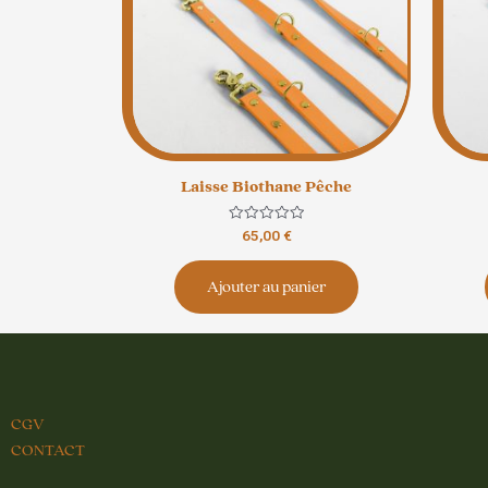
Laisse Biothane Pêche
Note
65,00
€
0
sur
5
Ajouter au panier
CGV
CONTACT