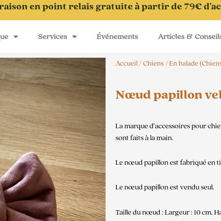
raison en point relais gratuite à partir de 79€ d'a
que
Services
Événements
Articles & Conseil
Accueil
/
Chiens
/
En balade (Chien
Nœud papillon vel
La marque d’accessoires pour chie
sont faits à la main.
Le nœud papillon est fabriqué en ti
Le nœud papillon est vendu seul.
Taille du nœud : Largeur : 10 cm, H