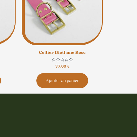
Collier Biothane Rose
Note
37,00
€
0
sur
5
Ajouter au panier