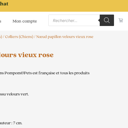
chat
Recherche
Pa
de
s
Mon compte
produits
s)
/
Colliers (Chiens)
/ Nœud papillon velours vieux rose
ours vieux rose
ns Pompom&Pets est française et tous les produits
ssu velours vert.
auteur : 7 cm.