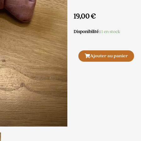
19,00
€
Disponibilité :
1 en stock
quantité
Ajouter au panier
de
Nœud
papillon
velours
vieux
rose