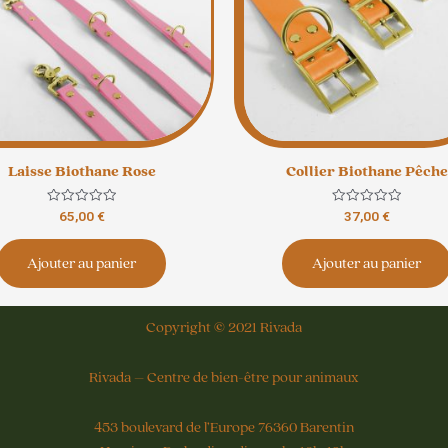
Laisse Biothane Rose
Collier Biothane Pêche
Note
Note
65,00
€
37,00
€
0
0
sur
sur
5
5
Ajouter au panier
Ajouter au panier
Copyright © 2021 Rivada
Rivada – Centre de bien-être pour animaux
453 boulevard de l’Europe 76360 Barentin