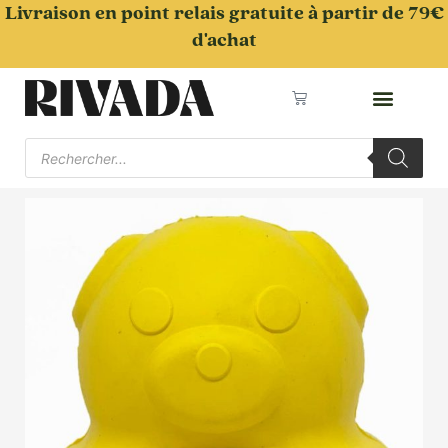
Aller
Livraison en point relais gratuite à partir de 79€
au
d'achat
contenu
Panier
Recherche
de
produits