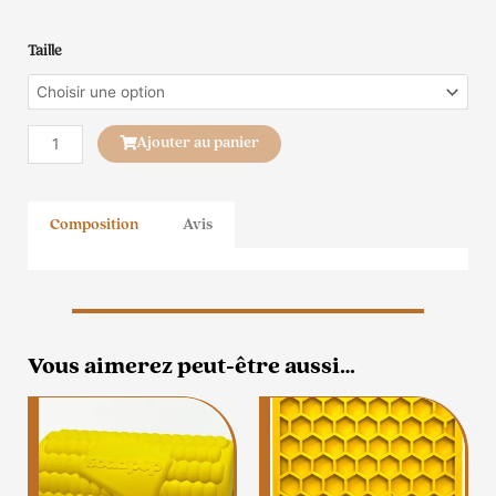
quantité
Taille
de
Sodapup
Ourson
Ajouter au panier
Composition
Avis
Vous aimerez peut-être aussi…
Ce
produit
a
plusieurs