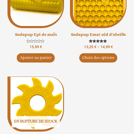
variation
Les
options
peuvent
être
Sodapup Epi de maïs
Sodapup Emat nid d’abeille
choisies
sur
Note
Note
15,99
€
13,25
€
–
14,99
€
la
0
5.00
sur
sur 5
page
5
Ajouter au panier
Choix des options
du
produit
EN RUPTURE DE STOCK