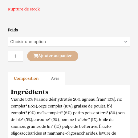
Rupture de stock
quantité
Poids
de
Ownat
Classic
Ajouter au panier
Agneau
&
Riz
pour
Composition
Avis
Chiens
Ingrédients
Viande 30% (viande déshydratée 20%, agneau frais* 10%), riz
complet* (15%), orge complet (10%), graisse de poulet, blé
complet* (9%), maïs complet* (8%), petits pois entiers* (5%), son
de blé* (5%), caroube* (2%), pomme fraîche* (1%), huile de
saumon, graines de lin* (1%), pulpe de betterave, fructo-
oligosaccharides et mannane-oligosaccharides, levure de