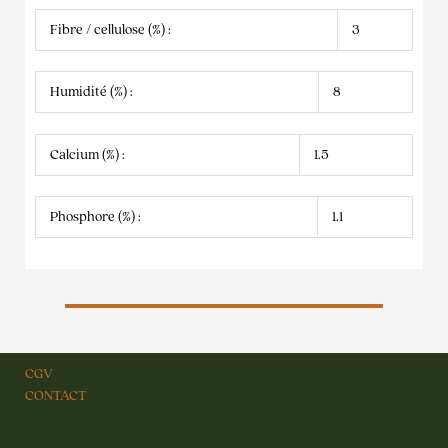
Fibre / cellulose (%) :
3
Humidité (%) :
8
Calcium (%) :
1.5
Phosphore (%) :
1.1
CGV
CONTACT