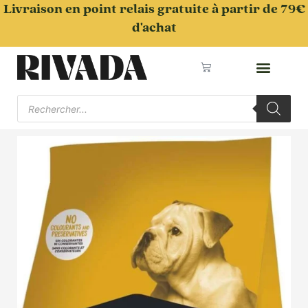
Aller
Livraison en point relais gratuite à partir de 79€
au
d'achat
contenu
Panier
Recherche
de
produits