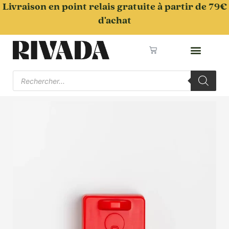
Aller
Livraison en point relais gratuite à partir de 79€
au
d'achat
contenu
Panier
Recherche
de
produits