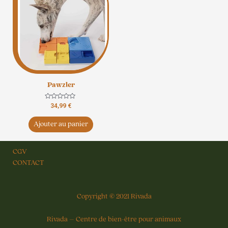
Pawzler
Note
34,99
€
0
sur
5
Ajouter au panier
CGV
CONTACT
Copyright © 2021 Rivada
Rivada – Centre de bien-être pour animaux