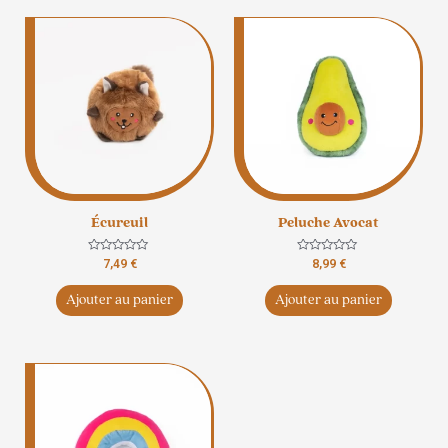
Écureuil
Peluche Avocat
Note
Note
7,49
€
8,99
€
0
0
sur
sur
5
5
Ajouter au panier
Ajouter au panier