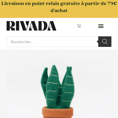
Aller
Livraison en point relais gratuite à partir de 79€
au
d'achat
contenu
Panier
Recherche
de
produits