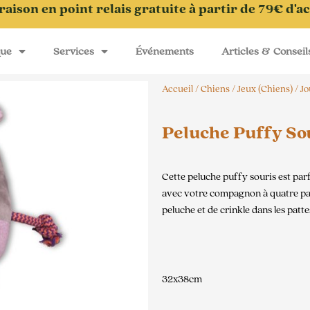
raison en point relais gratuite à partir de 79€ d'a
que
Services
Événements
Articles & Conseil
Accueil
/
Chiens
/
Jeux (Chiens)
/
Jo
Peluche Puffy So
Cette peluche puffy souris est parf
avec votre compagnon à quatre patte
peluche et de crinkle dans les patte
32x38cm