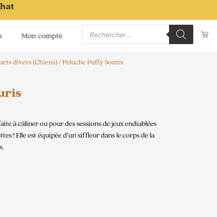
chat
Recherche
Pa
de
s
Mon compte
produits
uets divers (Chiens)
/ Peluche Puffy Souris
uris
aite à câliner ou pour des sessions de jeux endiablées
s ! Elle est équipée d’un siffleur dans le corps de la
s.