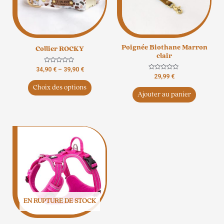
Les
options
peuvent
être
Poignée Biothane Marron
Collier ROCKY
choisies
clair
sur
Note
34,90
€
–
39,90
€
la
0
Note
29,99
€
sur
0
page
5
Choix des options
sur
5
du
Ajouter au panier
produit
EN RUPTURE DE STOCK