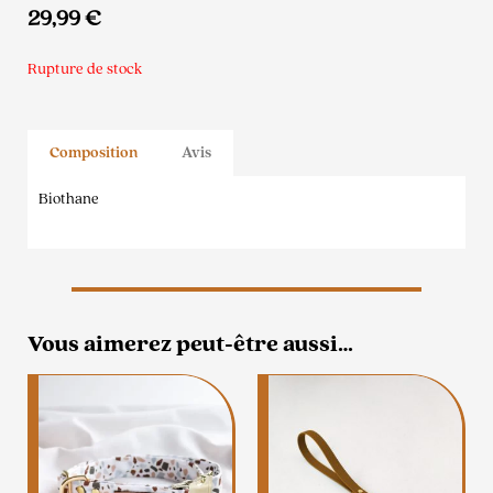
29,99
€
Rupture de stock
Composition
Avis
Biothane
Vous aimerez peut-être aussi…
Ce
produit
a
plusieurs
variations.