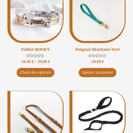
a
plusieurs
variations.
Les
options
peuvent
être
Collier ROCKY
Poignée Biothane Vert
choisies
sur
Note
Note
34,90
€
–
39,90
€
29,99
€
la
0
0
sur
sur
page
5
5
Choix des options
Ajouter au panier
du
produit