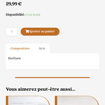
29,99
€
Disponibilité :
3 en stock
quantité
Ajouter au panier
de
Poignée
Biothane
Composition
Avis
Jaune
Biothane
Vous aimerez peut-être aussi…
Ce
produit