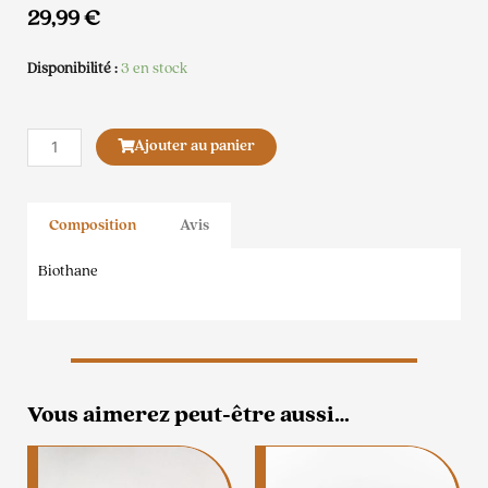
29,99
€
Disponibilité :
3 en stock
quantité
Ajouter au panier
de
Poignée
Biothane
Composition
Avis
Menthe
Biothane
Vous aimerez peut-être aussi…