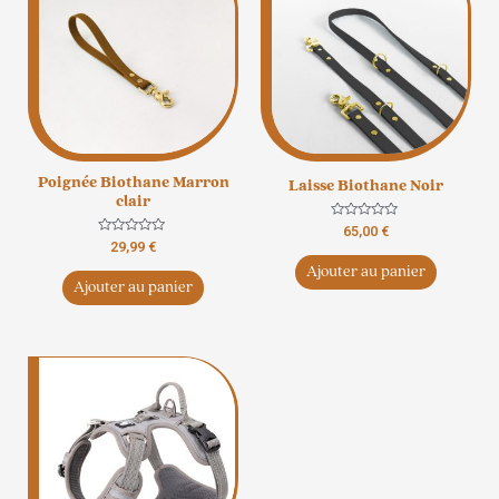
Poignée Biothane Marron
Laisse Biothane Noir
clair
Note
65,00
€
0
Note
29,99
€
sur
0
5
Ajouter au panier
sur
5
Ajouter au panier