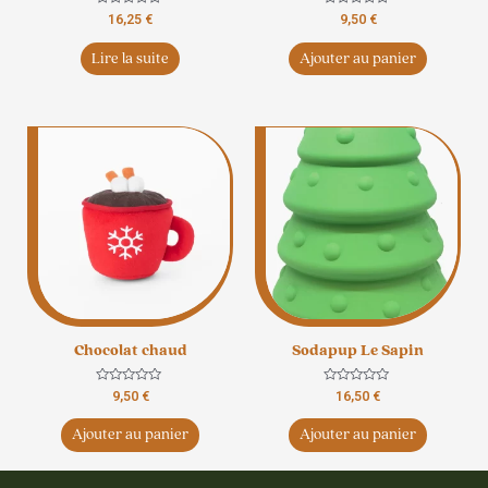
Note
Note
16,25
€
9,50
€
0
0
sur
sur
5
5
Lire la suite
Ajouter au panier
Chocolat chaud
Sodapup Le Sapin
Note
Note
9,50
€
16,50
€
0
0
sur
sur
5
5
Ajouter au panier
Ajouter au panier