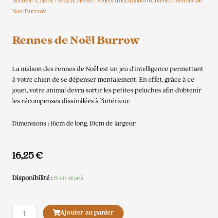
Accueil
/
Chiens
/
Jeux (Chiens)
/
Jouets d'occupation (Chiens)
/ Rennes de
Noël Burrow
Rennes de Noël Burrow
La maison des rennes de Noël est un jeu d’intelligence permettant
à votre chien de se dépenser mentalement. En effet, grâce à ce
jouet, votre animal devra sortir les petites peluches afin d’obtenir
les récompenses dissimilées à l’intérieur.
Dimensions : 16cm de long, 10cm de largeur.
16,25
€
Disponibilité :
8 en stock
quantité
Ajouter au panier