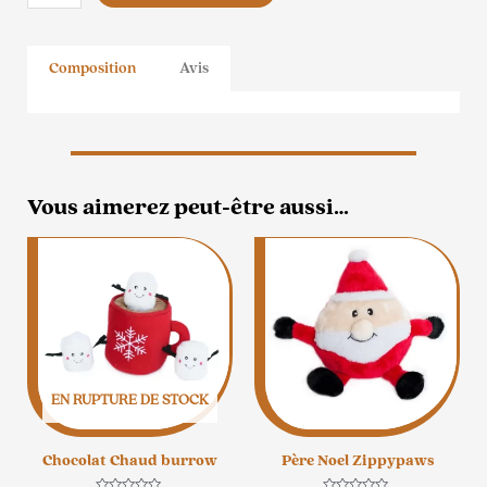
de
Rennes
de
Composition
Avis
Noël
Burrow
Vous aimerez peut-être aussi…
EN RUPTURE DE STOCK
Chocolat Chaud burrow
Père Noel Zippypaws