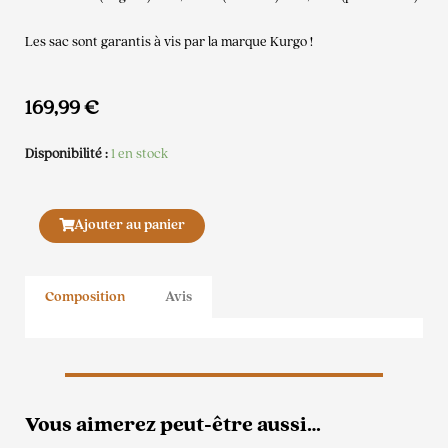
Les sac sont garantis à vis par la marque Kurgo !
169,99
€
Disponibilité :
1 en stock
quantité
Ajouter au panier
de
Sac
à
Composition
Avis
dos
G-
Train
K9
Bleu
Marine
Vous aimerez peut-être aussi…