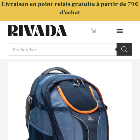
Aller
Livraison en point relais gratuite à partir de 79€
au
d'achat
contenu
Panier
Recherche
de
produits