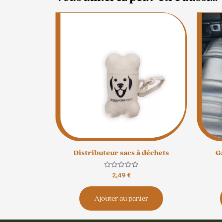
Distributeur sacs à déchets
G
Note
2,49
€
0
sur
5
Ajouter au panier