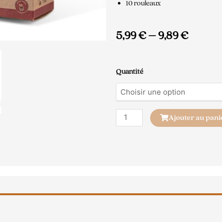
10 rouleaux
5,99
€
–
9,89
€
quantité
Quantité
de
Sachet
Hygiénique
biodégradable
Ajouter au pani