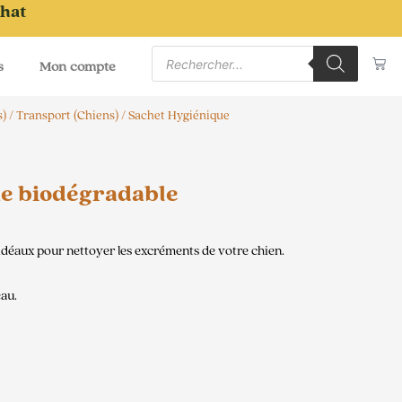
chat
Recherche
Pa
de
s
Mon compte
produits
s)
/
Transport (Chiens)
/ Sachet Hygiénique
e biodégradable
 idéaux pour nettoyer les excréments de votre chien.
eau.