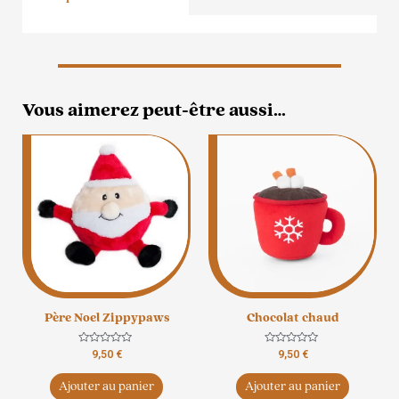
Vous aimerez peut-être aussi…
Père Noel Zippypaws
Chocolat chaud
Note
Note
9,50
€
9,50
€
0
0
sur
sur
5
5
Ajouter au panier
Ajouter au panier