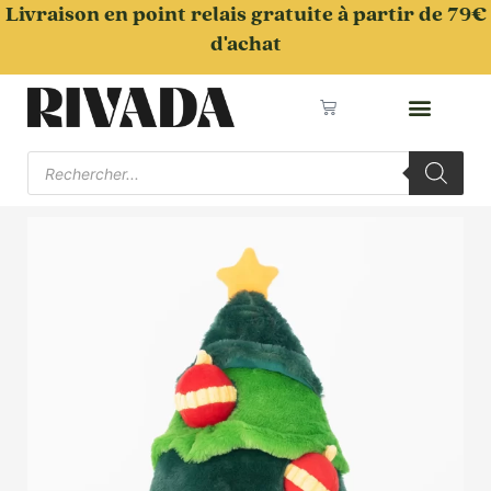
Aller
Livraison en point relais gratuite à partir de 79€
au
d'achat
contenu
Panier
Recherche
de
produits